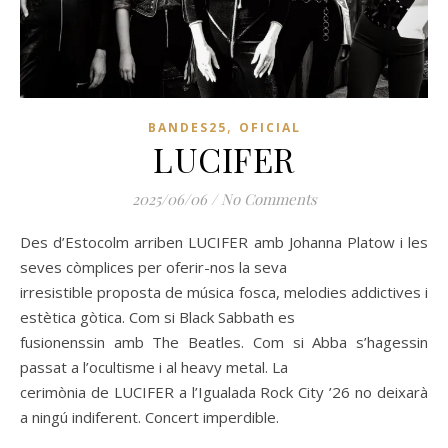
,
BANDES25
OFICIAL
LUCIFER
2025/06/06
/
No Comments
Des d’Estocolm arriben LUCIFER amb Johanna Platow i les
seves còmplices per oferir-nos la seva
irresistible proposta de música fosca, melodies addictives i
estètica gòtica. Com si Black Sabbath es
fusionenssin amb The Beatles. Com si Abba s’hagessin
passat a l’ocultisme i al heavy metal. La
cerimònia de LUCIFER a l’Igualada Rock City ’26 no deixarà
a ningú indiferent. Concert imperdible.