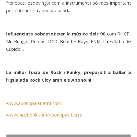
frenetics, esdevingui com a instrument i só més important
per entendre a aquesta banda…
Influenciats sobretot per la música dels 90
com RHCP,
Mr. Bungle, Primus, DCD, Beastie Boys, FNM, La Fellatio de
Cupido…
La millor fusió de Rock i Funky, prepara’t a ballar a
l’Igualada Rock City amb els Abono!!!!
www.abonopalatierra.com
www.facebook.com/abonopalatierra