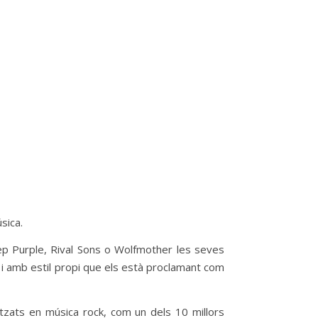
sica.
ep Purple, Rival Sons o Wolfmother les seves
 i amb estil propi que els està proclamant com
itzats en música rock, com un dels 10 millors