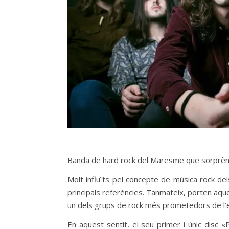
Banda de hard rock del Maresme que sorprèn p
Molt influïts pel concepte de música rock d
principals referències. Tanmateix, porten aqu
un dels grups de rock més prometedors de l’e
En aquest sentit, el seu primer i únic disc 