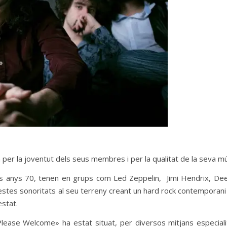
er la joventut dels seus membres i per la qualitat de la seva mú
els anys 70, tenen en grups com Led Zeppelin, Jimi Hendrix, De
estes sonoritats al seu terreny creant un hard rock contemporani
stat.
«Please Welcome» ha estat situat, per diversos mitjans especial