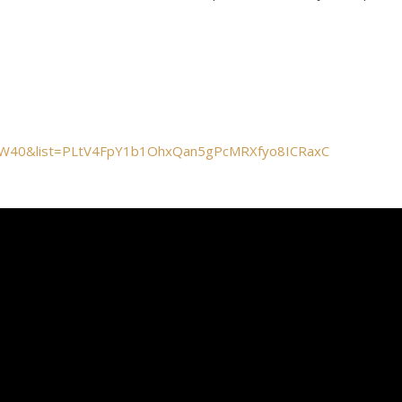
jCW40&list=PLtV4FpY1b1OhxQan5gPcMRXfyo8ICRaxC