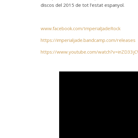
discos del 2015 de tot l’estat espanyol.
www.facebook.com/ImperialJadeRock
https://imperialjade.bandcamp.com/releases
https://www.youtube.com/watch?v=inZD33