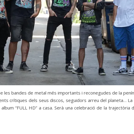
 de les bandes de metal més importants i reconegudes de la peníns
·lents crítiques dels seus discos, seguidors arreu del planeta… L
r album “FULL HD” a casa. Serà una celebració de la trajectòria 