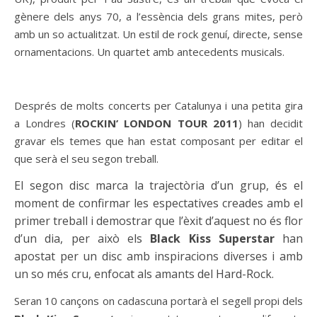
gènere dels anys 70, a l’essència dels grans mites, però
amb un so actualitzat. Un estil de rock genuí, directe, sense
ornamentacions. Un quartet amb antecedents musicals.
Després de molts concerts per Catalunya i una petita gira
a Londres (
ROCKIN’ LONDON TOUR 2011
) han decidit
gravar els temes que han estat composant per editar el
que serà el seu segon treball.
El segon disc marca la trajectòria d’un grup, és el
moment de confirmar les espectatives creades amb el
primer treball i demostrar que l’èxit d’aquest no és flor
d’un dia, per això els
Black Kiss Superstar
han
apostat per un disc amb inspiracions diverses i amb
un so més cru, enfocat als amants del Hard-Rock.
Seran 10 cançons on cadascuna portarà el segell propi dels