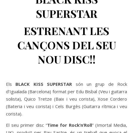
SUPERSTAR
ESTRENANT LES
CANÇONS DEL SEU
NOU DISC!!
Els
BLACK KISS SUPERSTAR
són un grup de Rock
d’Igualada (Barcelona) format per Edu Bisbal (Veu i guitarra
solista), Quico Tretze (Baix i veu corista), Xose Cordero
(Bateria i veu corista) i Cels Burgès (Guitarra rítmica i veu
corista).
El seu primer disc “
Time for Rock’n’Roll
” (Imortal Media,
UK), produït per Pau Sastre, és un treball que evoca el