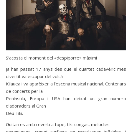
S’acosta el moment del «despiporre» màxim!
Ja han passat 17 anys des que el quartet cadavèric mes
divertit va escapar del volcà
Kilauea i va aparèixer a l’escena musical nacional. Centenars
de concerts per la
Península, Europa i USA han deixat un gran número
d’adoradors al Gran
Déu Tiki.
Guitarres amb reverb a tope, tiki-congas, melodies
enganxoses, crowd surfings en matalassos inflables, i