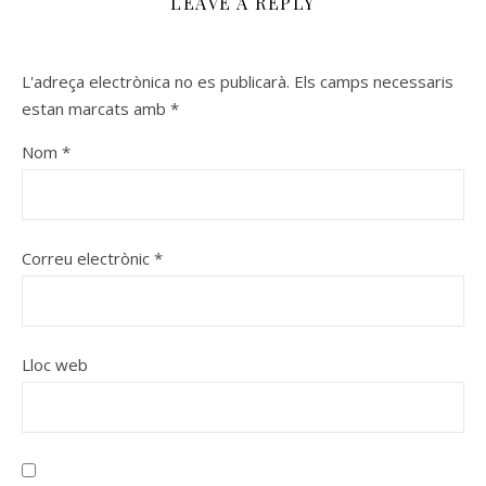
LEAVE A REPLY
L'adreça electrònica no es publicarà.
Els camps necessaris
estan marcats amb
*
Nom
*
Correu electrònic
*
Lloc web