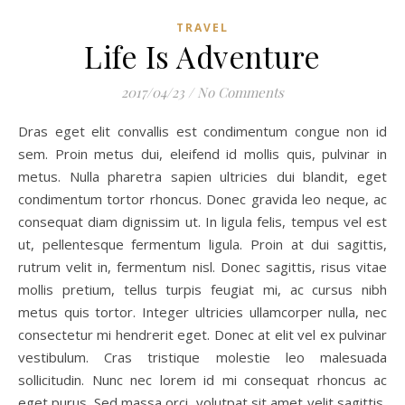
TRAVEL
Life Is Adventure
2017/04/23
/
No Comments
Dras eget elit convallis est condimentum congue non id
sem. Proin metus dui, eleifend id mollis quis, pulvinar in
metus. Nulla pharetra sapien ultricies dui blandit, eget
condimentum tortor rhoncus. Donec gravida leo neque, ac
consequat diam dignissim ut. In ligula felis, tempus vel est
ut, pellentesque fermentum ligula. Proin at dui sagittis,
rutrum velit in, fermentum nisl. Donec sagittis, risus vitae
mollis pretium, tellus turpis feugiat mi, ac cursus nibh
metus quis tortor. Integer ultricies ullamcorper nulla, nec
consectetur mi hendrerit eget. Donec at elit vel ex pulvinar
vestibulum. Cras tristique molestie leo malesuada
sollicitudin. Nunc nec lorem id mi consequat rhoncus ac
eget purus. Sed massa orci, volutpat sit amet velit sagittis,