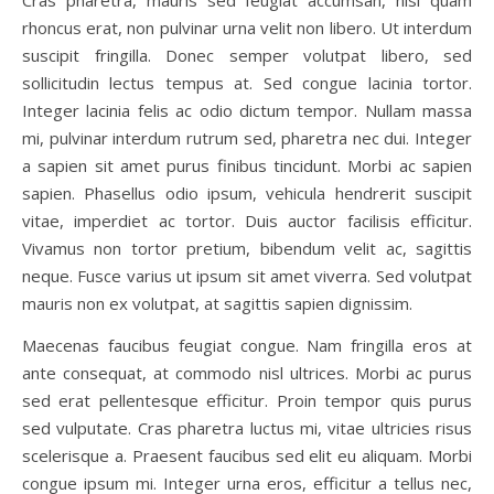
Cras pharetra, mauris sed feugiat accumsan, nisl quam
rhoncus erat, non pulvinar urna velit non libero. Ut interdum
suscipit fringilla. Donec semper volutpat libero, sed
sollicitudin lectus tempus at. Sed congue lacinia tortor.
Integer lacinia felis ac odio dictum tempor. Nullam massa
mi, pulvinar interdum rutrum sed, pharetra nec dui. Integer
a sapien sit amet purus finibus tincidunt. Morbi ac sapien
sapien. Phasellus odio ipsum, vehicula hendrerit suscipit
vitae, imperdiet ac tortor. Duis auctor facilisis efficitur.
Vivamus non tortor pretium, bibendum velit ac, sagittis
neque. Fusce varius ut ipsum sit amet viverra. Sed volutpat
mauris non ex volutpat, at sagittis sapien dignissim.
Maecenas faucibus feugiat congue. Nam fringilla eros at
ante consequat, at commodo nisl ultrices. Morbi ac purus
sed erat pellentesque efficitur. Proin tempor quis purus
sed vulputate. Cras pharetra luctus mi, vitae ultricies risus
scelerisque a. Praesent faucibus sed elit eu aliquam. Morbi
congue ipsum mi. Integer urna eros, efficitur a tellus nec,