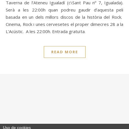
Taverna de l’Ateneu Igualadí (c\Sant Pau nº 7, Igualada).
Serà a les 22:00h quan podreu gaudir d’aquesta peli
basada en un dels millors discos de la història del Rock.
Cinema, Rock i unes cervesetes el proper dimecres 28 a la
L’Acústic. A les 22:00h. Entrada gratuïta.
READ MORE
Uso de cookies