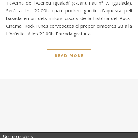
Taverna de l’Ateneu Igualadí (c\Sant Pau nº 7, Igualada).
Serà a les 22:00h quan podreu gaudir d’aquesta peli
basada en un dels millors discos de la història del Rock.
Cinema, Rock i unes cervesetes el proper dimecres 28 a la
L’Acústic. A les 22:00h. Entrada gratuïta.
READ MORE
Uso de cookies