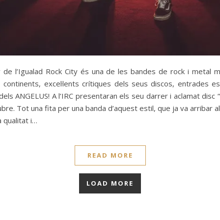
ny de l’Igualad Rock City és una de les bandes de rock i metal m
5 continents, excel·lents crítiques dels seus discos, entrades 
ls ANGELUS! A l’IRC presentaran els seu darrer i aclamat disc “A
re. Tot una fita per una banda d’aquest estil, que ja va arribar a
a qualitat i…
READ MORE
LOAD MORE