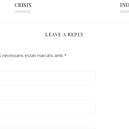
CRISIX
IN
2023/06/22
2025/
LEAVE A REPLY
s necessaris estan marcats amb
*