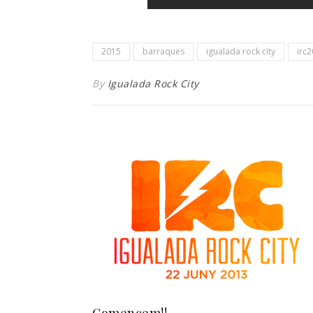
2015
barraques
igualada rock city
irc
By
Igualada Rock City
Comencem!!