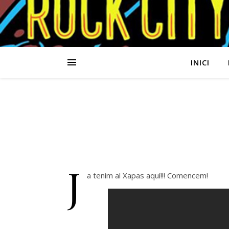
INICI
J
a tenim al Xapas aquí!!! Comencem!