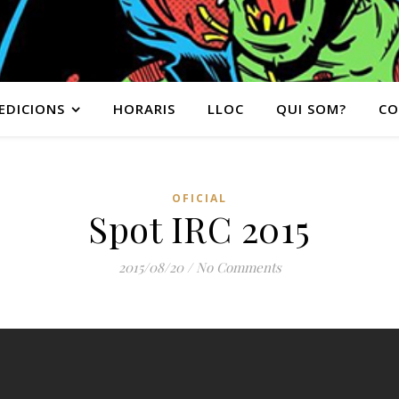
EDICIONS
HORARIS
LLOC
QUI SOM?
CO
OFICIAL
Spot IRC 2015
2015/08/20
/
No Comments