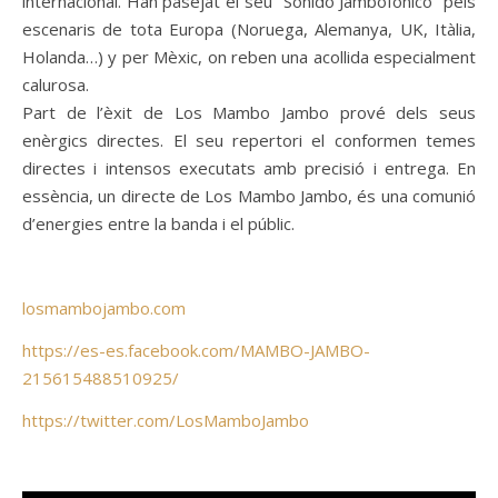
internacional. Han pasejat el seu “Sonido Jambofónico” pels
escenaris de tota Europa (Noruega, Alemanya, UK, Itàlia,
Holanda…) y per Mèxic, on reben una acollida especialment
calurosa.
Part de l’èxit de Los Mambo Jambo prové dels seus
enèrgics directes. El seu repertori el conformen temes
directes i intensos executats amb precisió i entrega. En
essència, un directe de Los Mambo Jambo, és una comunió
d’energies entre la banda i el públic.
losmambojambo.com
https://es-es.facebook.com/MAMBO-JAMBO-
215615488510925/
https://twitter.com/LosMamboJambo