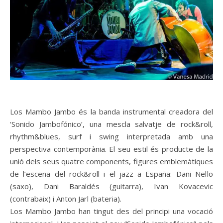
Los Mambo Jambo és la banda instrumental creadora del
‘Sonido Jambofónico’, una mescla salvatje de rock&roll,
rhythm&blues, surf i swing interpretada amb una
perspectiva contemporània. El seu estil és producte de la
unió dels seus quatre components, figures emblemàtiques
de l’escena del rock&roll i el jazz a España: Dani Nel·lo
(saxo), Dani Baraldés (guitarra), Ivan Kovacevic
(contrabaix) i Anton Jarl (bateria).
Los Mambo Jambo han tingut des del principi una vocació