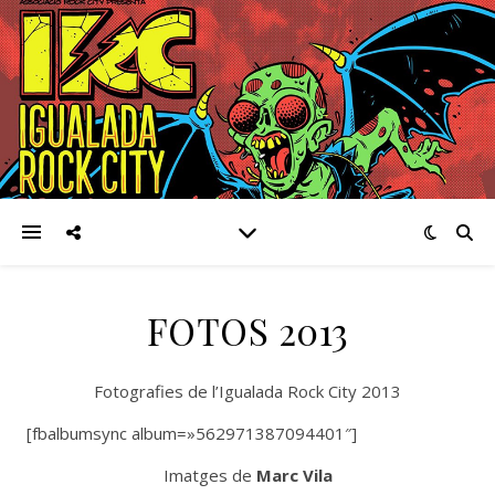
FOTOS 2013
Fotografies de l’Igualada Rock City 2013
[fbalbumsync album=»562971387094401″]
Imatges de
Marc Vila