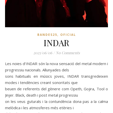
,
BANDES25
OFICIAL
INDAR
2025/06/06
/
No Comments
Les noies d’INDAR són la nova sensació del metal modern i
progressiu nacionals. Allunyades dels
sons habituals en músics joves, INDAR transgredeixen
modes i tendències creant sonoritats que
beuen de referents del gènere com Opeth, Gojira, Tool o
Jinjer. Black, death i post metal progressiu
on les veus guturals i la contundència dona pas a la calma
melòdica i les atmosferes més etèries i