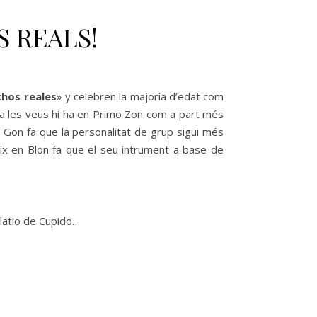
S REALS!
hos reales
» y celebren la majoría d’edat com
 a les veus hi ha en Primo Zon com a part més
n Gon fa que la personalitat de grup sigui més
aix en Blon fa que el seu intrument a base de
latio de Cupido…