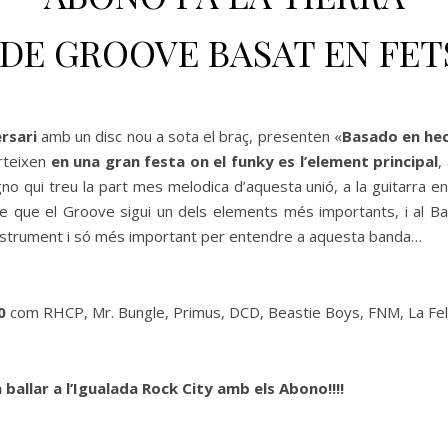
 DE GROOVE BASAT EN FET
rsari
amb un disc nou a sota el braç, presenten «
Basado en hec
rteixen
en una gran festa on el funky es l’element principal
,
gno qui treu la part mes melodica d’aquesta unió, a la guitarra e
de que el Groove sigui un dels elements més importants, i al B
 instrument i só més important per entendre a aquesta banda…
0
com RHCP, Mr. Bungle, Primus, DCD, Beastie Boys, FNM, La Fel
 ballar a l’Igualada Rock City amb els Abono!!!!