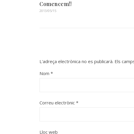
Comencem!!
2013/05/15
L'adreça electrònica no es publicarà.
Els camp
Nom
*
Correu electrònic
*
Lloc web