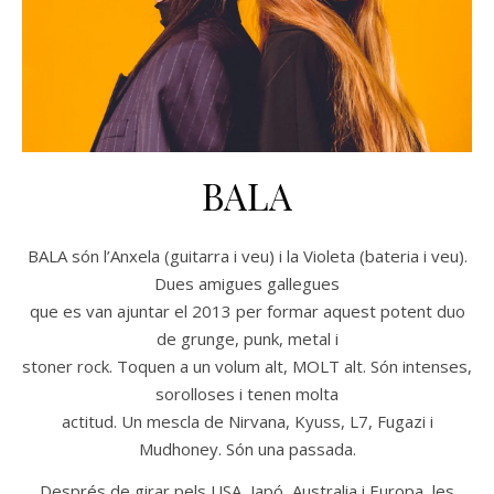
BALA
BALA són l’Anxela (guitarra i veu) i la Violeta (bateria i veu).
Dues amigues gallegues
que es van ajuntar el 2013 per formar aquest potent duo
de grunge, punk, metal i
stoner rock. Toquen a un volum alt, MOLT alt. Són intenses,
sorolloses i tenen molta
actitud. Un mescla de Nirvana, Kyuss, L7, Fugazi i
Mudhoney. Són una passada.
Després de girar pels USA, Japó, Australia i Europa, les