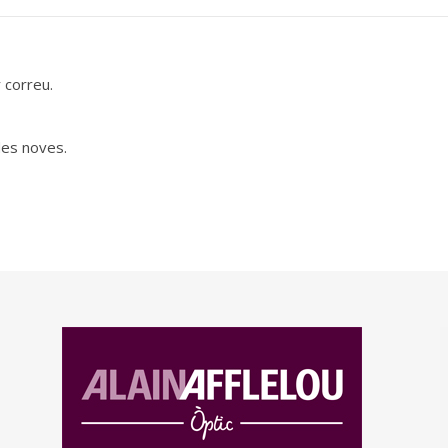
 correu.
des noves.