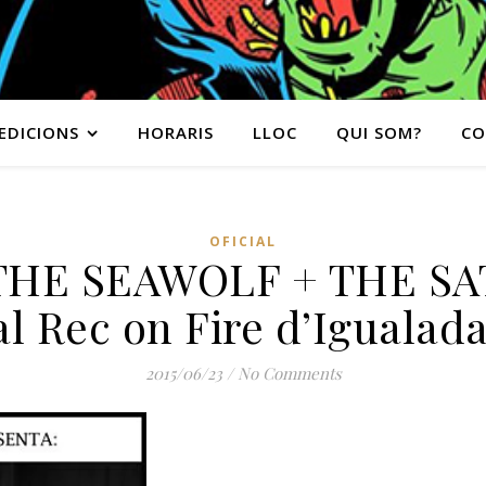
EDICIONS
HORARIS
LLOC
QUI SOM?
CO
OFICIAL
THE SEAWOLF + THE S
 Rec on Fire d’Igualada
2015/06/23
/
No Comments