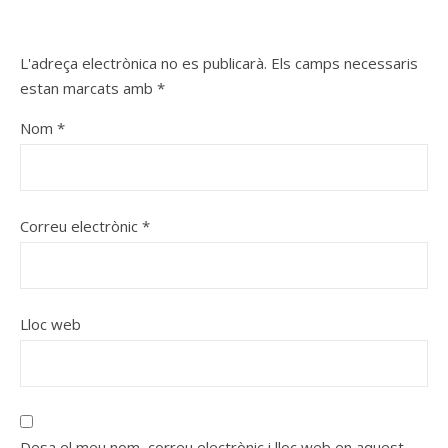
L'adreça electrònica no es publicarà.
Els camps necessaris
estan marcats amb
*
Nom
*
Correu electrònic
*
Lloc web
Desa el meu nom, correu electrònic i lloc web en aquest