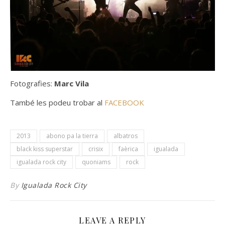
Fotografies:
Marc Vila
També les podeu trobar al
FACEBOOK
2013
abono pa la tierra
albatros
black kiss superstar
crisix
faèrica
igualada
igualada rock city
quoniams
rock
By
Igualada Rock City
LEAVE A REPLY