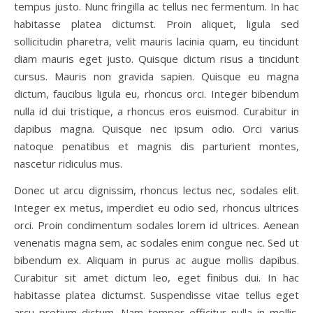
tempus justo. Nunc fringilla ac tellus nec fermentum. In hac
habitasse platea dictumst. Proin aliquet, ligula sed
sollicitudin pharetra, velit mauris lacinia quam, eu tincidunt
diam mauris eget justo. Quisque dictum risus a tincidunt
cursus. Mauris non gravida sapien. Quisque eu magna
dictum, faucibus ligula eu, rhoncus orci. Integer bibendum
nulla id dui tristique, a rhoncus eros euismod. Curabitur in
dapibus magna. Quisque nec ipsum odio. Orci varius
natoque penatibus et magnis dis parturient montes,
nascetur ridiculus mus.
Donec ut arcu dignissim, rhoncus lectus nec, sodales elit.
Integer ex metus, imperdiet eu odio sed, rhoncus ultrices
orci. Proin condimentum sodales lorem id ultrices. Aenean
venenatis magna sem, ac sodales enim congue nec. Sed ut
bibendum ex. Aliquam in purus ac augue mollis dapibus.
Curabitur sit amet dictum leo, eget finibus dui. In hac
habitasse platea dictumst. Suspendisse vitae tellus eget
arcu pretium dictum. Nam tempor efficitur nulla in mollis.