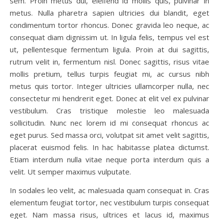
sem. Proin metus dui, eleifend id mollis quis, pulvinar in
metus. Nulla pharetra sapien ultricies dui blandit, eget
condimentum tortor rhoncus. Donec gravida leo neque, ac
consequat diam dignissim ut. In ligula felis, tempus vel est
ut, pellentesque fermentum ligula. Proin at dui sagittis,
rutrum velit in, fermentum nisl. Donec sagittis, risus vitae
mollis pretium, tellus turpis feugiat mi, ac cursus nibh
metus quis tortor. Integer ultricies ullamcorper nulla, nec
consectetur mi hendrerit eget. Donec at elit vel ex pulvinar
vestibulum. Cras tristique molestie leo malesuada
sollicitudin. Nunc nec lorem id mi consequat rhoncus ac
eget purus. Sed massa orci, volutpat sit amet velit sagittis,
placerat euismod felis. In hac habitasse platea dictumst.
Etiam interdum nulla vitae neque porta interdum quis a
velit. Ut semper maximus vulputate.
In sodales leo velit, ac malesuada quam consequat in. Cras
elementum feugiat tortor, nec vestibulum turpis consequat
eget. Nam massa risus, ultrices et lacus id, maximus